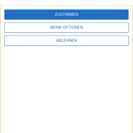
Motors,
Planoptik
ZUSTIMMEN
MEHR OPTIONEN
Zurück
Weiter
ABLEHNEN
Sie möchten weniger Werbung sehen? Registrieren Sie
sich einfach für ein Benutzerkonto. Die Registrierung ist
kostenlos und reduziert die Anzahl spürbar.
DataSelect Tool-Familie
BGFL WEEKLY