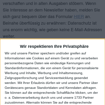
verschaffen und in alten Ausgaben stöbern. Wenn
Sie Interesse an dem Newsletter haben, melden Sie
sich ganz bequem über das Formular
HIER
an.
Beinahe überflüssig zu erwähnen: Datenschutz ist
uns enorm wichtig, wie geben keine E-Mail-Adressen
weiter.
Wir respektieren Ihre Privatsphäre
Wir und unsere Partner speichern und/oder greifen auf
Informationen wie Cookies auf einem Gerät zu und verarbeiten
personenbezogene Daten wie eindeutige Kennungen und
Suche
Standardinformationen, die von einem Gerät für personalisierte
Werbung und Inhalte, Werbung und Inhaltsmessung,
Zielgruppenforschung und Serviceentwicklung gesendet
2026
2025
2024
2023
2022
2021
werden.
Mit Ihrer Erlaubnis dürfen wir und unsere Partner über
Gerätescans genaue Standortdaten und Kenndaten abfragen.
2020
2019
2018
Sie können auf die entsprechende Schaltfläche klicken, um der
o. a. Datenverarbeitung durch uns und unsere 1733 Partner
zuzustimmen. Alternativ können Sie auf die entsprechende