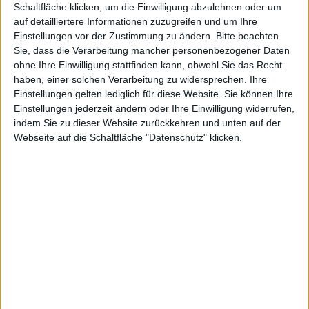
07/2026
06.03.2026
Steyr Motors,
Newsletter lesen
Schaltfläche klicken, um die Einwilligung abzulehnen oder um
GFT
auf detailliertere Informationen zuzugreifen und um Ihre
Technologies,
Einstellungen vor der Zustimmung zu ändern.
Bitte beachten
Smartbroker
Sie, dass die Verarbeitung mancher personenbezogener Daten
Holding,
ohne Ihre Einwilligung stattfinden kann, obwohl Sie das Recht
haben, einer solchen Verarbeitung zu widersprechen. Ihre
Befesa,
Einstellungen gelten lediglich für diese Website. Sie können Ihre
Gabler
Einstellungen jederzeit ändern oder Ihre Einwilligung widerrufen,
Group,
indem Sie zu dieser Website zurückkehren und unten auf der
Schaeffler,
Webseite auf die Schaltfläche "Datenschutz" klicken.
Cliq Digital,
Renk
06/2026
27.02.2026
Koenig & Bauer, NFON,
flatexDEGIRO, NanoRepro,
Nordex, ad pepper media,
Serviceware
Newsletter lesen
05/2026
20.02.2026
HMS Bergbau, Krones, Jost