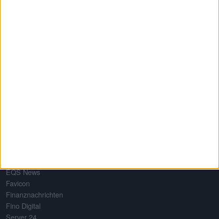
mehr als 650 Aktien. Damit erstellt boersengefluester.de
Deutschlands größte Gewinn- und Dividendenprognose.
#BGFL
Über uns
Testimonials
Referenzen
Mediadaten
Datenschutz
Nutzungsbedingungen
Impressum
Netzwerk
Baha
EQS News
Favicon
Finanznachrichten
Fino Digital
Server 24