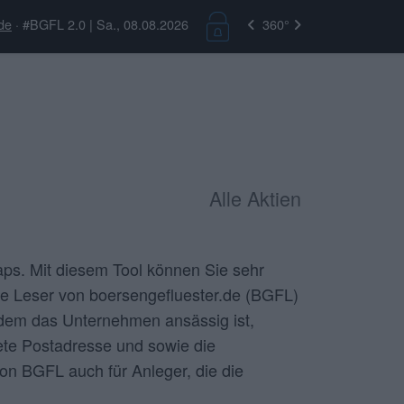
de
· #BGFL 2.0 | Sa., 08.08.2026
360°
Alle Aktien
aps
. Mit diesem Tool können Sie sehr
e Leser von boersengefluester.de (BGFL)
n dem das Unternehmen ansässig ist,
ete Postadresse und sowie die
on BGFL auch für Anleger, die die