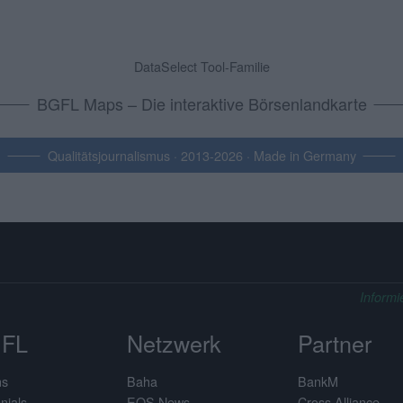
DataSelect Tool-Familie
BGFL Maps – Die interaktive Börsenlandkarte
Qualitätsjournalismus · 2013-2026 · Made in Germany
Informi
FL
Netzwerk
Partner
ns
Baha
BankM
nials
EQS News
Cross Alliance