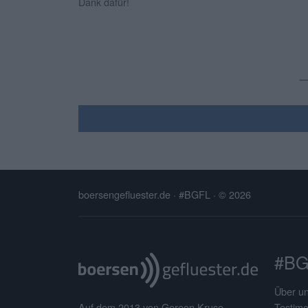
Dank dafür!
boersengefluester.de · #BGFL
· © 2026
#BG
Über u
Testimo
Auf dem 2013 von Gereon Kruse