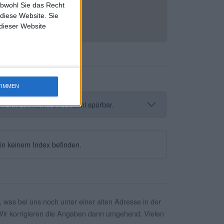
obwohl Sie das Recht
 diese Website. Sie
 dieser Website
TIMMEN
os und reduziert die Anzahl spürbar.
in keinem Index befinden.
 was bei uns noch unter einer alten Adresse in der
Wir korrigieren die Angaben dann umgehend. Vielen