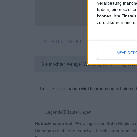
Verarbeitung manche
haben, einer solchen
können Ihre Einstell
zurückkehren und unt
BONUS-FILTER
MEHR OPTI
Sie möchten weniger Werbung sehen? Registrieren 
Unter X-Caps haben wir Unternehmen mit einem B
Legende/Erläuterungen
: Wir pflegen sämtliche Regional
Nobody is perfect
Datenbank steht oder sonstwie falsch zugeordnet ist