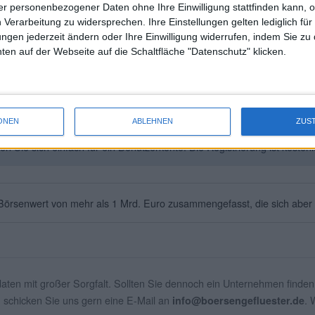
r personenbezogener Daten ohne Ihre Einwilligung stattfinden kann, 
 Verarbeitung zu widersprechen. Ihre Einstellungen gelten lediglich für
ungen jederzeit ändern oder Ihre Einwilligung widerrufen, indem Sie zu
en auf der Webseite auf die Schaltfläche "Datenschutz" klicken.
ONEN
ABLEHNEN
ZUS
Sie sich einfach für ein Benutzerkonto. Die Registrierung ist kostenl
örsenwert von mehr als 1 Mrd. Euro zusammengefasst, die sich aber 
daten mit großer Sorgfalt. Sollten Sie dennoch ein Unternehmen finden,
, schicken Sie uns gern eine E-Mail an
. 
info@boersengefluester.de