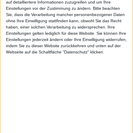
auf detailliertere Informationen zuzugreifen und um Ihre
Einstellungen vor der Zustimmung zu ändern.
Bitte beachten
DAX
MDAX
TecDAX
SDAX
Scale
Sie, dass die Verarbeitung mancher personenbezogener Daten
ohne Ihre Einwilligung stattfinden kann, obwohl Sie das Recht
Smallcaps
X-Caps
Alle Aktien
haben, einer solchen Verarbeitung zu widersprechen. Ihre
Einstellungen gelten lediglich für diese Website. Sie können Ihre
Gesamte Karte
Filter zurücksetzen
Einstellungen jederzeit ändern oder Ihre Einwilligung widerrufen,
indem Sie zu dieser Website zurückkehren und unten auf der
Webseite auf die Schaltfläche "Datenschutz" klicken.
2G ENERGY
- Est. 1995
Adresse
Benzstraße 3
48619 Heek
https://2-
g.com/de