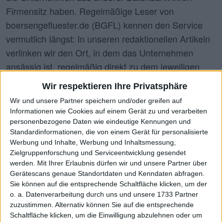
Firmensitz haben. Regelmäßige Leser von
boersengefluester.de (BGFL) kennen den Service
vermutlich längst: In unseren redaktionellen Artikeln
verlinken wir den Ort, in dem das Unternehmen
ansässig ist, regelmäßig direkt zu dem jeweiligen
Kartenausschnitt von Google und geben zusätzlich
Wir respektieren Ihre Privatsphäre
die konkrete Postadresse und sowie die
Wir und unsere Partner speichern und/oder greifen auf
Verlinkungen zu den Social Media-Kanälen an.
Informationen wie Cookies auf einem Gerät zu und verarbeiten
Interessant sind die verschiedenen "Regio-Tools" von
personenbezogene Daten wie eindeutige Kennungen und
Standardinformationen, die von einem Gerät für personalisierte
BGFL auch für Anleger, die die
Werbung und Inhalte, Werbung und Inhaltsmessung,
Hauptversammlungen der Unternehmen besuchen
Zielgruppenforschung und Serviceentwicklung gesendet
wollen.
werden.
Mit Ihrer Erlaubnis dürfen wir und unsere Partner über
Gerätescans genaue Standortdaten und Kenndaten abfragen.
Sie können auf die entsprechende Schaltfläche klicken, um der
Finden
o. a. Datenverarbeitung durch uns und unsere 1733 Partner
zuzustimmen. Alternativ können Sie auf die entsprechende
Filter-Set (Städte/Branchen)
Schaltfläche klicken, um die Einwilligung abzulehnen oder um