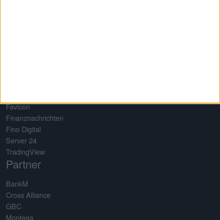
Referenzen
Mediadaten
Datenschutz
Nutzungsbedingungen
Impressum
Netzwerk
Baha
EQS News
Favicon
Finanznachrichten
Fino Digital
Server 24
TradingView
Partner
BankM
Cross Alliance
GBC
Montega