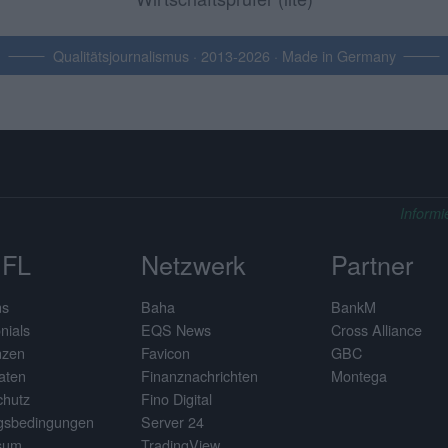
Qualitätsjournalismus · 2013-2026 · Made in Germany
Informi
FL
Netzwerk
Partner
ns
Baha
BankM
nials
EQS News
Cross Alliance
nzen
Favicon
GBC
aten
Finanznachrichten
Montega
chutz
Fino Digital
gsbedingungen
Server 24
sum
TradingView