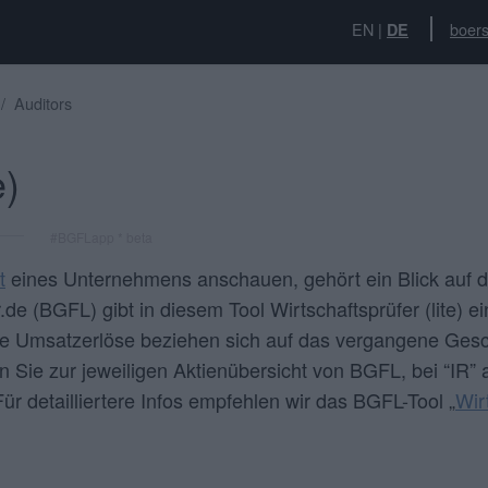
EN
|
boers
DE
Auditors
e)
#BGFLapp * beta
t
eines Unternehmens anschauen, gehört ein Blick auf d
e (BGFL) gibt in diesem Tool Wirtschaftsprüfer (lite) e
e Umsatzerlöse beziehen sich auf das vergangene Gesch
 Sie zur jeweiligen Aktienübersicht von BGFL, bei “
IR
” 
Für detailliertere Infos empfehlen wir das BGFL-Tool „
Wir