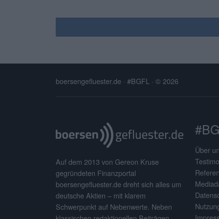
boersengefluester.de · #BGFL
· © 2026
#BG
Über u
Testimo
Auf dem 2013 von Gereon Kruse
Refere
gegründeten Finanzportal
Mediad
boersengefluester.de dreht sich alles um
Datens
deutsche Aktien – mit klarem
Nutzun
Schwerpunkt auf Nebenwerte. Neben
Impres
klassischen redaktionellen Beiträgen