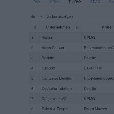
DAX
MDAX
TecDAX
SDAX
Sc
Zeilen anzeigen
ID
Unternehmen
Prüfer
1
Aixtron
KPMG
2
Atoss Software
PricewaterhouseC
3
Bechtle
Deloitte
4
Cancom
Baker Tillly
5
Carl Zeiss Meditec
PricewaterhouseC
6
Deutsche Telekom
Deloitte
7
Drägerwerk VZ
KPMG
8
Eckert & Ziegler
Forvis Mazars