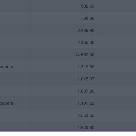
582,63
788,00
2.439,90
2.455,00
14.662,00
oopers
1.316,89
1.045,97
1.607,26
oopers
1.191,23
7.553,55
1.679,80