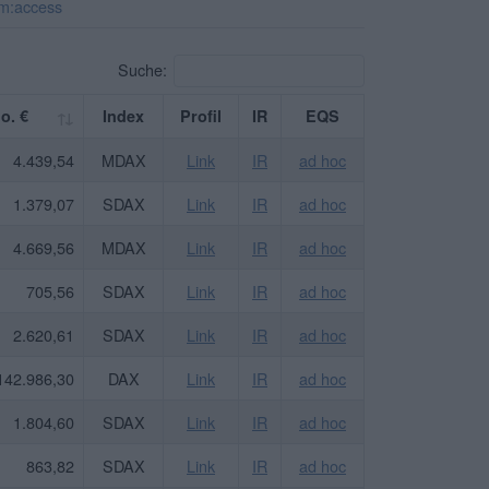
m:access
Suche:
o. €
Index
Profil
IR
EQS
4.439,54
MDAX
Link
IR
ad hoc
1.379,07
SDAX
Link
IR
ad hoc
4.669,56
MDAX
Link
IR
ad hoc
705,56
SDAX
Link
IR
ad hoc
2.620,61
SDAX
Link
IR
ad hoc
142.986,30
DAX
Link
IR
ad hoc
1.804,60
SDAX
Link
IR
ad hoc
863,82
SDAX
Link
IR
ad hoc