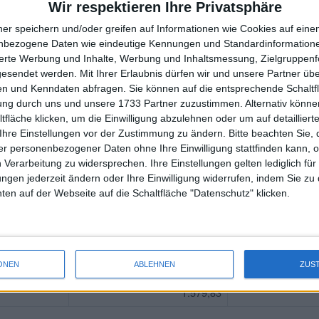
Wir respektieren Ihre Privatsphäre
oopers
244,26
ner speichern und/oder greifen auf Informationen wie Cookies auf ein
1.898,98
nbezogene Daten wie eindeutige Kennungen und Standardinformatione
sierte Werbung und Inhalte, Werbung und Inhaltsmessung, Zielgruppen
36.800,00
gesendet werden.
Mit Ihrer Erlaubnis dürfen wir und unsere Partner ü
n und Kenndaten abfragen. Sie können auf die entsprechende Schaltfl
oopers
3.538,10
tung durch uns und unsere 1733 Partner zuzustimmen. Alternativ können
fläche klicken, um die Einwilligung abzulehnen oder um auf detailliert
oopers
23.375,00
Ihre Einstellungen vor der Zustimmung zu ändern.
Bitte beachten Sie, 
oopers
1.346,70
r personenbezogener Daten ohne Ihre Einwilligung stattfinden kann, 
 Verarbeitung zu widersprechen. Ihre Einstellungen gelten lediglich für
1.516,02
ungen jederzeit ändern oder Ihre Einwilligung widerrufen, indem Sie zu
en auf der Webseite auf die Schaltfläche "Datenschutz" klicken.
oopers
503,18
oopers
746,77
oopers
6.119,86
ONEN
ABLEHNEN
ZUS
1.579,83