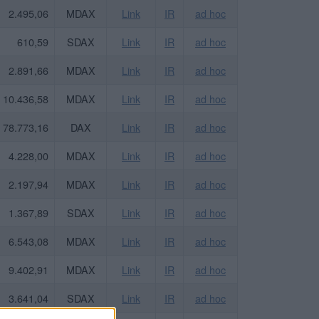
2.495,06
MDAX
Link
IR
ad hoc
610,59
SDAX
Link
IR
ad hoc
2.891,66
MDAX
Link
IR
ad hoc
10.436,58
MDAX
Link
IR
ad hoc
78.773,16
DAX
Link
IR
ad hoc
4.228,00
MDAX
Link
IR
ad hoc
2.197,94
MDAX
Link
IR
ad hoc
1.367,89
SDAX
Link
IR
ad hoc
6.543,08
MDAX
Link
IR
ad hoc
9.402,91
MDAX
Link
IR
ad hoc
3.641,04
SDAX
Link
IR
ad hoc