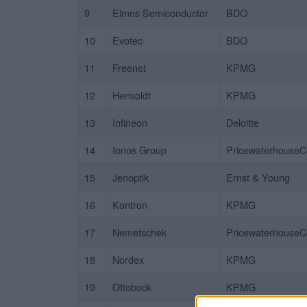
9
Elmos Semiconductor
BDO
10
Evotec
BDO
11
Freenet
KPMG
12
Hensoldt
KPMG
13
Infineon
Deloitte
14
Ionos Group
PricewaterhouseC
15
Jenoptik
Ernst & Young
16
Kontron
KPMG
17
Nemetschek
PricewaterhouseC
18
Nordex
KPMG
19
Ottobock
KPMG