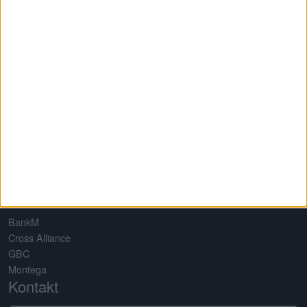
Datenschutz
Nutzungsbedingungen
Impressum
Netzwerk
Baha
EQS News
Favicon
Finanznachrichten
Fino Digital
Server 24
TradingView
Partner
BankM
Cross Alliance
GBC
Montega
Kontakt