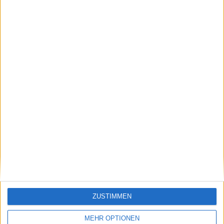
Sie möchten weniger Werbung sehen? Registrieren Sie
sich einfach für ein Benutzerkonto. Die Registrierung ist
kostenlos und reduziert die Anzahl spürbar.
DataSelect Tool-Familie
Heatmaps-Übersicht
Qualitätsjournalismus · 2013-2026 · Made in
Germany
boersengefluester.de · #BGFL
·
Die Analyse-Manufaktur
ZUSTIMMEN
© 2026
MEHR OPTIONEN