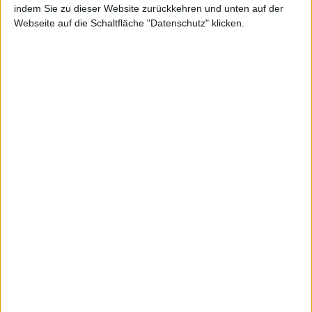
Filter zurücksetezn
indem Sie zu dieser Website zurückkehren und unten auf der
Webseite auf die Schaltfläche "Datenschutz" klicken.
DAX
MDAX
TecDAX
SDAX
Scale
Prime Standard
General Standard
Basic Board
m:access
Smallcaps
X-Caps
Alle Aktien
Ohne negative Werte
Ohne "Null"-Werte
Sortieren
·
Aufsteigend
·
Absteigend
A → Z
0EXW
G6P0
2 gezeigte Aktien