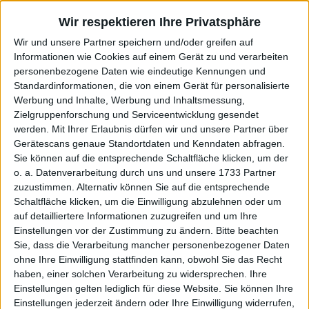
Gewinne der Unternehmen heran, sondern die
Wir respektieren Ihre Privatsphäre
durchschnittlichen Erträge der vergangenen zehn
Wir und unsere Partner speichern und/oder greifen auf
Jahre. Im Gegensatz zum KGV handelt es sich beim
Informationen wie Cookies auf einem Gerät zu und verarbeiten
Shiller-KGV also um eine geglättete und zugleich
personenbezogene Daten wie eindeutige Kennungen und
inflationsbereinigte Variante des KGV. Die Kennzahl
Standardinformationen, die von einem Gerät für personalisierte
Werbung und Inhalte, Werbung und Inhaltsmessung,
wird gern von langfristig orientierten Anlegern zur
Zielgruppenforschung und Serviceentwicklung gesendet
Aktie-Analyse herangezogen. Auch hier gilt: Je
werden.
Mit Ihrer Erlaubnis dürfen wir und unsere Partner über
niedriger das Shiller-KGV, desto vorteilhafter.
Gerätescans genaue Standortdaten und Kenndaten abfragen.
Sie können auf die entsprechende Schaltfläche klicken, um der
o. a. Datenverarbeitung durch uns und unsere 1733 Partner
Suche
zuzustimmen. Alternativ können Sie auf die entsprechende
Schaltfläche klicken, um die Einwilligung abzulehnen oder um
auf detailliertere Informationen zuzugreifen und um Ihre
[ Farbskala Shiller-KGV ]
Einstellungen vor der Zustimmung zu ändern.
Bitte beachten
12-14
Sie, dass die Verarbeitung mancher personenbezogener Daten
<=0
0-4
4-6
6-8
8-10
10-12
14-16
16-18
ohne Ihre Einwilligung stattfinden kann, obwohl Sie das Recht
18-20
20-22
22-25
25-30
30-35
35-40
40-50
>50
haben, einer solchen Verarbeitung zu widersprechen. Ihre
Einstellungen gelten lediglich für diese Website. Sie können Ihre
Einstellungen jederzeit ändern oder Ihre Einwilligung widerrufen,