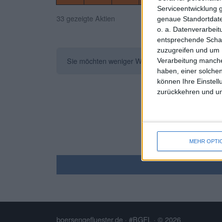
Serviceentwicklung 
33 gezeigte Aktien
genaue Standortdate
o. a. Datenverarbei
entsprechende Schalt
zuzugreifen und um 
Sie möchten weniger Werbung sehen? Registrieren 
Verarbeitung manche
haben, einer solchen
können Ihre Einstell
zurückkehren und unt
MEHR OPTI
boersengefluester.de · #BGFL
· © 2026