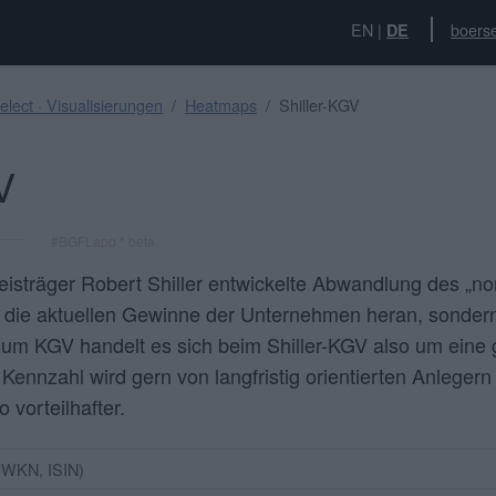
EN
|
boerse
DE
lect · Visualisierungen
Heatmaps
Shiller-KGV
V
#BGFLapp * beta
eisträger Robert Shiller entwickelte Abwandlung des „n
 die aktuellen Gewinne der Unternehmen heran, sondern 
m KGV handelt es sich beim Shiller-KGV also um eine g
e Kennzahl wird gern von langfristig orientierten Anlege
o vorteilhafter.