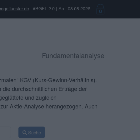
ngefluester.de
· #BGFL 2.0 | Sa., 08.08.2026
Fundamentalanalyse
ormalen“ KGV (Kurs-Gewinn-Verhältnis).
die durchschnittlichen Erträge der
eglättete und zugleich
rn zur Aktie-Analyse herangezogen. Auch
Suche