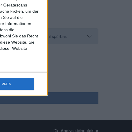
ber Gerätescans
äche klicken, um der
 Sie auf die
ere Informationen
dass die
os und reduziert die Anzahl spürbar.
obwohl Sie das Recht
 diese Website. Sie
 dieser Website
TIMMEN
Die Analyse-Manufaktur