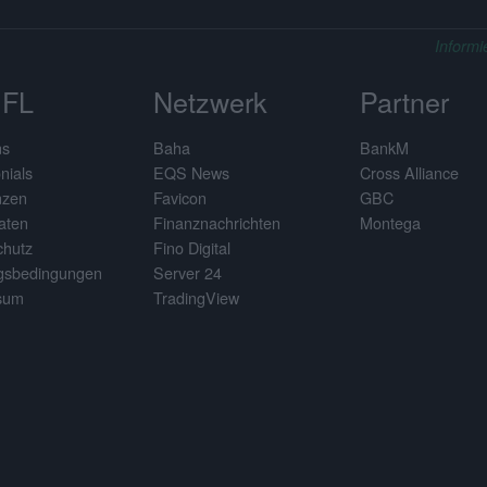
Informi
FL
Netzwerk
Partner
ns
Baha
BankM
nials
EQS News
Cross Alliance
nzen
Favicon
GBC
aten
Finanznachrichten
Montega
chutz
Fino Digital
gsbedingungen
Server 24
sum
TradingView