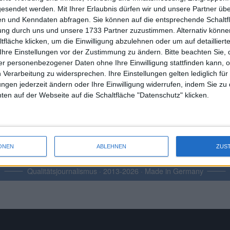
gesendet werden.
Mit Ihrer Erlaubnis dürfen wir und unsere Partner ü
n und Kenndaten abfragen. Sie können auf die entsprechende Schaltfl
tung durch uns und unsere 1733 Partner zuzustimmen. Alternativ können
fläche klicken, um die Einwilligung abzulehnen oder um auf detailliert
Ihre Einstellungen vor der Zustimmung zu ändern.
Bitte beachten Sie, 
Sie sich einfach für ein Benutzerkonto. Die Registrierung ist kostenl
r personenbezogener Daten ohne Ihre Einwilligung stattfinden kann, 
 Verarbeitung zu widersprechen. Ihre Einstellungen gelten lediglich für
ungen jederzeit ändern oder Ihre Einwilligung widerrufen, indem Sie zu
en auf der Webseite auf die Schaltfläche "Datenschutz" klicken.
DataSelect Tool-Familie
Heatmaps-Übersicht
ONEN
ABLEHNEN
ZUS
Qualitätsjournalismus · 2013-2026 · Made in Germany