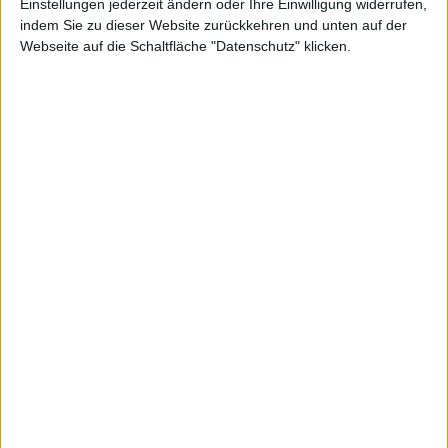
Einstellungen jederzeit ändern oder Ihre Einwilligung widerrufen,
35%
ATH
1%
5%
10%
15%
20%
25%
30%
indem Sie zu dieser Website zurückkehren und unten auf der
Webseite auf die Schaltfläche "Datenschutz" klicken.
40%
45%
50%
60%
70%
80%
90%
Filter zurücksetezn
DAX
MDAX
TecDAX
SDAX
Scale
Prime Standard
General Standard
Basic Board
m:access
Smallcaps
X-Caps
Alle Aktien
Sortieren
·
Aufsteigend
·
Absteigend
A → Z
MBK