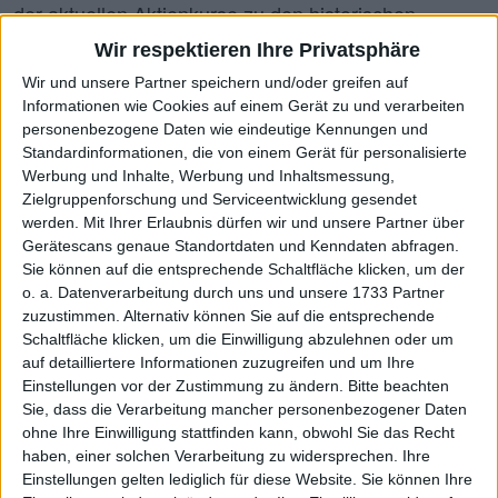
der aktuellen Aktienkurse zu den historischen
Rekordständen: Von DAX bis Alle Aktien (ALLCAPS)
Wir respektieren Ihre Privatsphäre
– oder auch bezogen auf einzelne Branchen. Unter
Wir und unsere Partner speichern und/oder greifen auf
X-Caps haben wir Unternehmen mit einem
Informationen wie Cookies auf einem Gerät zu und verarbeiten
personenbezogene Daten wie eindeutige Kennungen und
Börsenwert von mehr als 1 Mrd. Euro
Standardinformationen, die von einem Gerät für personalisierte
zusammengefasst, die sich aber in keinem Index
Werbung und Inhalte, Werbung und Inhaltsmessung,
befinden. Die All-Time-Highs werden täglich von
Zielgruppenforschung und Serviceentwicklung gesendet
werden.
Mit Ihrer Erlaubnis dürfen wir und unsere Partner über
boersengefluester.de (BGFL) aktualisiert und
Gerätescans genaue Standortdaten und Kenndaten abfragen.
beziehen sich auf Verlaufskurse. Basis sind in der
Sie können auf die entsprechende Schaltfläche klicken, um der
Regel Xetra-Notierungen. Eine ideale Ergänzung zu
o. a. Datenverarbeitung durch uns und unsere 1733 Partner
zuzustimmen. Alternativ können Sie auf die entsprechende
der All-Time-High-Heatmap ist unsere All-Time-High-
Schaltfläche klicken, um die Einwilligung abzulehnen oder um
Chronologie mit allen Datumsangaben.
auf detailliertere Informationen zuzugreifen und um Ihre
Einstellungen vor der Zustimmung zu ändern.
Bitte beachten
Sie, dass die Verarbeitung mancher personenbezogener Daten
Suche
ohne Ihre Einwilligung stattfinden kann, obwohl Sie das Recht
haben, einer solchen Verarbeitung zu widersprechen. Ihre
[ Weightening Scale ATH Ratio ]
Einstellungen gelten lediglich für diese Website. Sie können Ihre