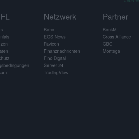
Informi
FL
Netzwerk
Partner
ns
Baha
BankM
nials
EQS News
Cross Alliance
nzen
Favicon
GBC
aten
Finanznachrichten
Montega
chutz
Fino Digital
gsbedingungen
Server 24
sum
TradingView