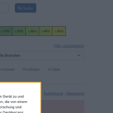
Suche
<-10%
<-20%
<-30%
<-40%
<-50%
Filter zurücksetezn
m:access
Smallcaps
X-Caps
Sortieren
·
Aufsteigend
·
Absteigend
A → Z
em Gerät zu und
n, die von einem
forschung und
ber Gerätescans