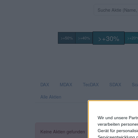
>+30%
>+50%
>+40%
>+20
DAX
MDAX
TecDAX
SDAX
Sc
Alle Aktien
Wir und unsere Part
verarbeiten persone
Gerät für personali
Keine Aktien gefunden
Serviceentwicklung 