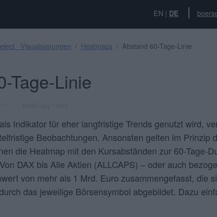
EN
|
boerse
DE
lect · Visualisierungen
Heatmaps
Abstand 60-Tage-Linie
-Tage-Linie
#BGFLapp * beta
s Indikator für eher langfristige Trends genutzt wird, v
ittelfristige Beobachtungen. Ansonsten gelten im Prinzip
Ihnen die Heatmap mit den Kursabständen zur 60-Tage-Dur
 Von DAX bis Alle Aktien (ALLCAPS) – oder auch bezoge
ert von mehr als 1 Mrd. Euro zusammengefasst, die sic
durch das jeweilige Börsensymbol abgebildet. Dazu ein