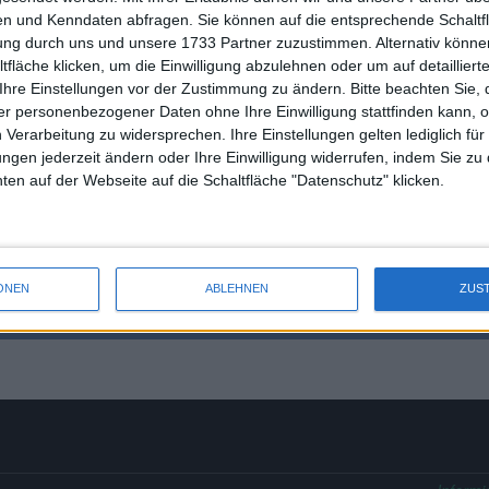
n und Kenndaten abfragen. Sie können auf die entsprechende Schaltfl
tung durch uns und unsere 1733 Partner zuzustimmen. Alternativ können
fläche klicken, um die Einwilligung abzulehnen oder um auf detailliert
Sie sich einfach für ein Benutzerkonto. Die Registrierung ist kostenl
Ihre Einstellungen vor der Zustimmung zu ändern.
Bitte beachten Sie, 
r personenbezogener Daten ohne Ihre Einwilligung stattfinden kann, 
 Verarbeitung zu widersprechen. Ihre Einstellungen gelten lediglich für
ungen jederzeit ändern oder Ihre Einwilligung widerrufen, indem Sie zu
en auf der Webseite auf die Schaltfläche "Datenschutz" klicken.
DataSelect Tool-Familie
Heatmaps-Übersicht
ONEN
ABLEHNEN
ZUS
Qualitätsjournalismus · 2013-2026 · Made in Germany