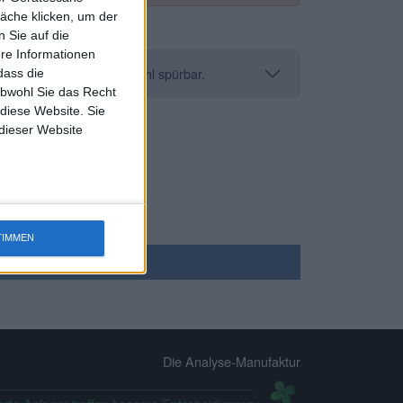
äche klicken, um der
 Sie auf die
ere Informationen
os und reduziert die Anzahl spürbar.
dass die
obwohl Sie das Recht
 diese Website. Sie
 dieser Website
TIMMEN
Die Analyse-Manufaktur