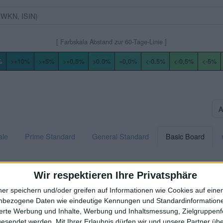
[ Farbskala Abstand zur 60-Tage-Linie ]
%
>+10%
>+5%
>+0,5%
>0.0%
=0,0%
<-0.5%
<-0,5%
<-5%
ale
Prime Standard
General Standard
Basic Board
Wir respektieren Ihre Privatsphäre
ner speichern und/oder greifen auf Informationen wie Cookies auf ein
nbezogene Daten wie eindeutige Kennungen und Standardinformatione
sierte Werbung und Inhalte, Werbung und Inhaltsmessung, Zielgruppen
gesendet werden.
Mit Ihrer Erlaubnis dürfen wir und unsere Partner ü