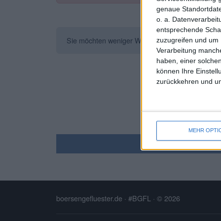
genaue Standortdate
o. a. Datenverarbei
entsprechende Schalt
Sie möchten weniger Werbung sehen? Registrieren 
zuzugreifen und um 
Verarbeitung manche
haben, einer solchen
können Ihre Einstell
zurückkehren und unt
MEHR OPTI
boersengefluester.de · #BGFL
· © 2026