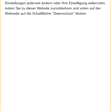
Einstellungen jederzeit ändern oder Ihre Einwilligung widerrufen,
[ Farbskala Abstand zur 60-Tage-Linie ]
indem Sie zu dieser Website zurückkehren und unten auf der
Webseite auf die Schaltfläche "Datenschutz" klicken.
>+40%
>+50%
>+30%
>+20%
>+10%
>+5%
>+0,5%
>0.0%
=0,0%
<-0.5%
<-0,5%
<-5%
<-10%
<-20%
<-30%
<-40%
<-50%
Filter zurücksetezn
DAX
MDAX
TecDAX
SDAX
Scale
Prime Standard
General Standard
Basic Board
m:access
Smallcaps
X-Caps
Alle Aktien
Sortieren
·
Aufsteigend
·
Absteigend
A → Z