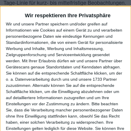
Tage-Linie für kurz- bis mittelfristige Beobachtungen.
Ansonsten gelten im Prinzip die gleichen Aussagen
Wir respektieren Ihre Privatsphäre
wie zur 200-Tage-Durchschnittslinie. Entsprechend
Wir und unsere Partner speichern und/oder greifen auf
bietet Ihnen die Heatmap mit den Kursabständen zur
Informationen wie Cookies auf einem Gerät zu und verarbeiten
60-Tage-Durchschnittslinie einen schnellen optischen
personenbezogene Daten wie eindeutige Kennungen und
Eindruck von der aktuellen Börsenphase: Von DAX
Standardinformationen, die von einem Gerät für personalisierte
Werbung und Inhalte, Werbung und Inhaltsmessung,
bis Alle Aktien (ALLCAPS) – oder auch bezogen auf
Zielgruppenforschung und Serviceentwicklung gesendet
einzelne Branchen. Unter X-Caps haben wir
werden.
Mit Ihrer Erlaubnis dürfen wir und unsere Partner über
Unternehmen mit einem Börsenwert von mehr als 1
Gerätescans genaue Standortdaten und Kenndaten abfragen.
Sie können auf die entsprechende Schaltfläche klicken, um der
Mrd. Euro zusammengefasst, die sich aber in keinem
o. a. Datenverarbeitung durch uns und unsere 1733 Partner
Index befinden. Die Aktien auf der Kachelwand
zuzustimmen. Alternativ können Sie auf die entsprechende
werden dabei durch das jeweilige Börsensymbol
Schaltfläche klicken, um die Einwilligung abzulehnen oder um
auf detailliertere Informationen zuzugreifen und um Ihre
abgebildet. Dazu einfach mit der Maus oder dem
Einstellungen vor der Zustimmung zu ändern.
Bitte beachten
Cursor über die jeweilige Kachel gehen.
Sie, dass die Verarbeitung mancher personenbezogener Daten
ohne Ihre Einwilligung stattfinden kann, obwohl Sie das Recht
haben, einer solchen Verarbeitung zu widersprechen. Ihre
Suche
Einstellungen gelten lediglich für diese Website. Sie können Ihre