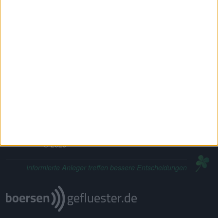
DataSelect Tool-Familie
Research von Analysten
Qualitätsjournalismus · 2013-2026 · Made in
Germany
boersengefluester.de · #BGFL
·
Die Analyse-Manufaktur
© 2026
Informierte Anleger treffen bessere Entscheidungen