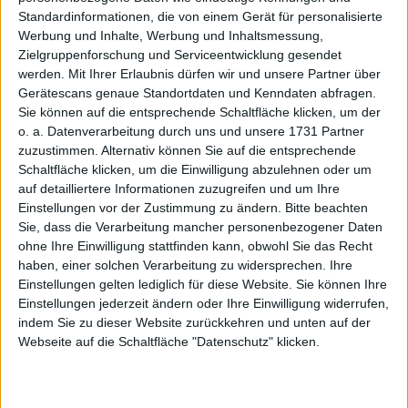
Halten seit: 06.08.2026 Kursziel: € 1,68 Kursziel auf Sicht
Standardinformationen, die von einem Gerät für personalisierte
von: 12 Monate Letzte Ratingänderung: 6.7.2026, vormals
Werbung und Inhalte, Werbung und Inhaltsmessung,
Kaufen Analyst: Daniel Großjohann und Dr. Roger Becker
Zielgruppenforschung und Serviceentwicklung gesendet
Die Hauptversammlung ist rein vir [ … ]
werden.
Mit Ihrer Erlaubnis dürfen wir und unsere Partner über
Gerätescans genaue Standortdaten und Kenndaten abfragen.
Mehr lesen
Sie können auf die entsprechende Schaltfläche klicken, um der
o. a. Datenverarbeitung durch uns und unsere 1731 Partner
zuzustimmen. Alternativ können Sie auf die entsprechende
Original Research
Schaltfläche klicken, um die Einwilligung abzulehnen oder um
DE000A3H2135
A3H213
Binect
auf detailliertere Informationen zuzugreifen und um Ihre
Einstellungen vor der Zustimmung zu ändern.
Bitte beachten
03.08.2026 10:40AM
Alle Studien von
Montega AG
Sie, dass die Verarbeitung mancher personenbezogener Daten
ohne Ihre Einwilligung stattfinden kann, obwohl Sie das Recht
haben, einer solchen Verarbeitung zu widersprechen. Ihre
Einstellungen gelten lediglich für diese Website. Sie können Ihre
Einstellungen jederzeit ändern oder Ihre Einwilligung widerrufen,
indem Sie zu dieser Website zurückkehren und unten auf der
Webseite auf die Schaltfläche "Datenschutz" klicken.
POLYTEC Holding AG (von Montega
AG): Kaufen