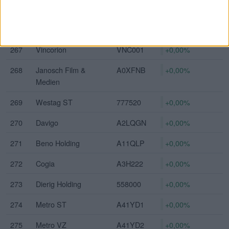
265
Alexanderwerk
A37FTW
+0,00%
266
InCity Immobilien
A0HNF9
+0,00%
267
Vincorion
VNC001
+0,00%
268
Janosch Film &
A0XFNB
+0,00%
Medien
269
Westag ST
777520
+0,00%
270
Davigo
A2LQGN
+0,00%
271
Beno Holding
A11QLP
+0,00%
272
Cogia
A3H222
+0,00%
273
Dierig Holding
558000
+0,00%
274
Metro ST
A41YD1
+0,00%
275
Metro VZ
A41YD2
+0,00%