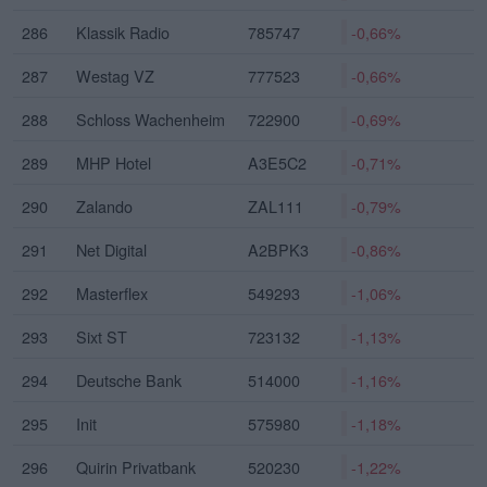
286
Klassik Radio
785747
-0,66%
287
Westag VZ
777523
-0,66%
288
Schloss Wachenheim
722900
-0,69%
289
MHP Hotel
A3E5C2
-0,71%
290
Zalando
ZAL111
-0,79%
291
Net Digital
A2BPK3
-0,86%
292
Masterflex
549293
-1,06%
293
Sixt ST
723132
-1,13%
294
Deutsche Bank
514000
-1,16%
295
Init
575980
-1,18%
296
Quirin Privatbank
520230
-1,22%