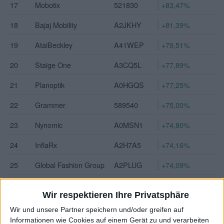
17
Mobotix
521830
+83,47%
18
Bajaj Mobility
A2JKHY
+81,39%
19
AtaiBeckley
A41WEP
+79,51%
20
Staige One
A3CQ5L
+77,89%
21
Planoptik
A0HGQS
+77,25%
22
Grammer
589540
+75,00%
23
Nynomic
A0MSN1
+74,80%
24
InflaRx
A2H7A5
+74,16%
25
Global Fashion Group
A2PLUG
+74,09%
26
LS Invest
613120
+72,88%
Wir respektieren Ihre Privatsphäre
27
DF Deutsche Forfait
A2AA20
+71,35%
Wir und unsere Partner speichern und/oder greifen auf
Informationen wie Cookies auf einem Gerät zu und verarbeiten