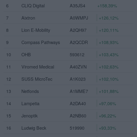
6
CLIQ Digital
A35JS4
+158,39%
7
Aixtron
A0WMPJ
+126,12%
8
Lion E-Mobility
A2QH97
+120,11%
9
Compass Pathways
A2QCDR
+108,93%
10
OHB
593612
+103,43%
11
Viromed Medical
A40ZVN
+102,63%
12
SUSS MicroTec
A1K023
+102,10%
13
Netfonds
A1MME7
+101,88%
14
Lampetia
A2DA40
+97,06%
15
Jenoptik
A2NB60
+96,22%
16
Ludwig Beck
519990
+93,33%