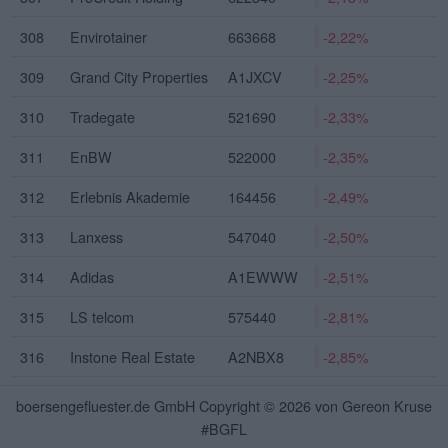
308
Envirotainer
663668
-2,22%
309
Grand City Properties
A1JXCV
-2,25%
310
Tradegate
521690
-2,33%
311
EnBW
522000
-2,35%
312
Erlebnis Akademie
164456
-2,49%
313
Lanxess
547040
-2,50%
314
Adidas
A1EWWW
-2,51%
315
LS telcom
575440
-2,81%
316
Instone Real Estate
A2NBX8
-2,85%
317
Ringmetall
A3E5E5
-2,90%
boersengefluester.de GmbH Copyright © 2026 von Gereon Kruse
#BGFL
318
BayWa vink. NA
519406
-3,10%