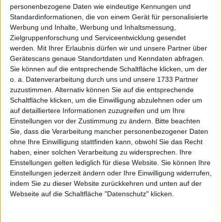
28
mVISE
A0KE04
+70,97%
personenbezogene Daten wie eindeutige Kennungen und
Standardinformationen, die von einem Gerät für personalisierte
29
Deutsche Rohstoff
A0XYG7
+69,39%
Werbung und Inhalte, Werbung und Inhaltsmessung,
Zielgruppenforschung und Serviceentwicklung gesendet
30
SFC Energy
756857
+67,62%
werden.
Mit Ihrer Erlaubnis dürfen wir und unsere Partner über
Gerätescans genaue Standortdaten und Kenndaten abfragen.
31
U.C.A.
A12UK5
+67,45%
Sie können auf die entsprechende Schaltfläche klicken, um der
32
Cantourage Group
A3DSV0
+64,60%
o. a. Datenverarbeitung durch uns und unsere 1733 Partner
zuzustimmen. Alternativ können Sie auf die entsprechende
33
2G Energy
A0HL8N
+64,02%
Schaltfläche klicken, um die Einwilligung abzulehnen oder um
auf detailliertere Informationen zuzugreifen und um Ihre
34
Delivery Hero
A2E4K4
+62,68%
Einstellungen vor der Zustimmung zu ändern.
Bitte beachten
Sie, dass die Verarbeitung mancher personenbezogener Daten
35
Siltronic
WAF300
+61,66%
ohne Ihre Einwilligung stattfinden kann, obwohl Sie das Recht
haben, einer solchen Verarbeitung zu widersprechen. Ihre
36
SMA Solar
A0DJ6J
+61,09%
Einstellungen gelten lediglich für diese Website. Sie können Ihre
Technology
Einstellungen jederzeit ändern oder Ihre Einwilligung widerrufen,
indem Sie zu dieser Website zurückkehren und unten auf der
37
SCP Standard Capital
A12UPJ
+60,38%
Webseite auf die Schaltfläche "Datenschutz" klicken.
Partners
38
Infineon
623100
+59,87%