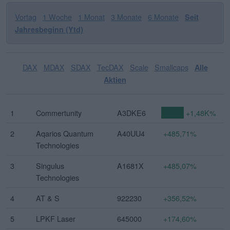
Vortag
1 Woche
1 Monat
3 Monate
6 Monate
Seit
Jahresbeginn (Ytd)
DAX
MDAX
SDAX
TecDAX
Scale
Smallcaps
Alle
Aktien
1
Commertunity
A3DKE6
+1,48K%
2
Aqarios Quantum
A40UU4
+485,71%
Technologies
3
Singulus
A1681X
+485,07%
Technologies
4
AT & S
922230
+356,52%
5
LPKF Laser
645000
+174,60%