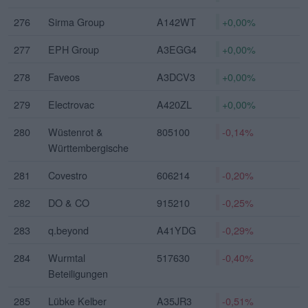
276
Sirma Group
A142WT
+0,00%
277
EPH Group
A3EGG4
+0,00%
278
Faveos
A3DCV3
+0,00%
279
Electrovac
A420ZL
+0,00%
280
Wüstenrot &
805100
-0,14%
Württembergische
281
Covestro
606214
-0,20%
282
DO & CO
915210
-0,25%
283
q.beyond
A41YDG
-0,29%
284
Wurmtal
517630
-0,40%
Beteiligungen
285
Lübke Kelber
A35JR3
-0,51%