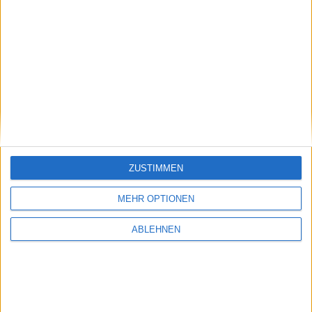
149
BRAIN Biotech
520394
+12,30%
150
MLP
656990
+12,28%
151
Albis Leasing
656940
+12,24%
152
Daldrup & Söhne
783057
+12,21%
153
BB Biotech
A0NFN3
+12,16%
154
Private Assets
A3H223
+12,00%
ZUSTIMMEN
155
Cannovum
A37FUP
+11,61%
MEHR OPTIONEN
156
Sino
576550
+11,40%
ABLEHNEN
157
Sixt VZ
723133
+11,32%
158
Aumann
A2DAM0
+11,20%
159
GEA Group
660200
+10,99%