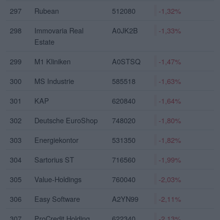
297
Rubean
512080
-1,32%
298
Immovaria Real
A0JK2B
-1,33%
Estate
299
M1 Kliniken
A0STSQ
-1,47%
300
MS Industrie
585518
-1,63%
301
KAP
620840
-1,64%
302
Deutsche EuroShop
748020
-1,80%
303
Energiekontor
531350
-1,82%
304
Sartorius ST
716560
-1,99%
305
Value-Holdings
760040
-2,03%
306
Easy Software
A2YN99
-2,11%
307
ProCredit Holding
622340
-2,13%