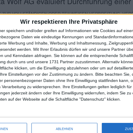
a Wolf AG evaluiert Durchführung einer
T ZUR VOLLSTÄNDIGEN ODER TEILWEISEN VERBREITUNG, VE
KT ODER INDIREKT, IN ODER INNERHALB DER VEREINIGTEN ST
Wir respektieren Ihre Privatsphäre
N ODER ANDEREN LÄNDERN, IN DENEN DIE VERBREITUNG OD
ner speichern und/oder greifen auf Informationen wie Cookies auf ein
TE. ES BESTEHEN WEITERE BESCHRÄNKUNGEN. BITTE BEACHTEN
nbezogene Daten wie eindeutige Kennungen und Standardinformatione
sierte Werbung und Inhalte, Werbung und Inhaltsmessung, Zielgruppen
gesendet werden.
Mit Ihrer Erlaubnis dürfen wir und unsere Partner ü
n und Kenndaten abfragen. Sie können auf die entsprechende Schaltfl
tung durch uns und unsere 1731 Partner zuzustimmen. Alternativ können
fläche klicken, um die Einwilligung abzulehnen oder um auf detailliert
0A254203
A25420
Ihre Einstellungen vor der Zustimmung zu ändern.
Bitte beachten Sie, 
r personenbezogener Daten ohne Ihre Einwilligung stattfinden kann, 
 Verarbeitung zu widersprechen. Ihre Einstellungen gelten lediglich für
ungen jederzeit ändern oder Ihre Einwilligung widerrufen, indem Sie zu
en auf der Webseite auf die Schaltfläche "Datenschutz" klicken.
Sie sich einfach für ein Benutzerkonto. Die Registrierung ist kostenl
timmte Indizes wie bspw. DAX, MDAX oder auch Marktsegmente (Prime S
ONEN
ABLEHNEN
ZUS