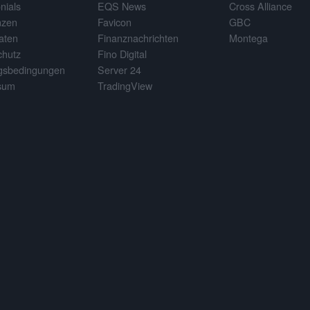
nials
EQS News
Cross Alliance
nzen
Favicon
GBC
aten
Finanznachrichten
Montega
chutz
Fino Digital
gsbedingungen
Server 24
sum
TradingView