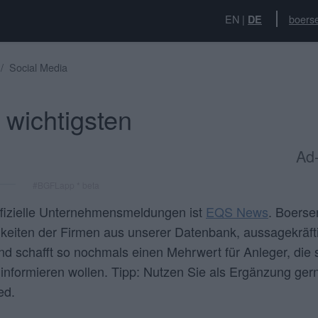
EN
|
boerse
DE
Social Media
wichtigsten
Ad-
#BGFLapp * beta
offizielle Unternehmensmeldungen ist
EQS News
. Boerse
keiten der Firmen aus unserer Datenbank, aussagekräfti
 schafft so nochmals einen Mehrwert für Anleger, die 
g informieren wollen. Tipp: Nutzen Sie als Ergänzung ge
ed.