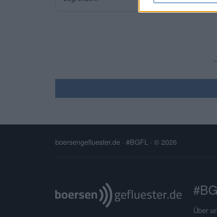
boersengefluester.de · #BGFL
· © 2026
#BG
Über u