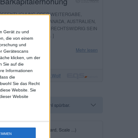
 Barkapitalerhöhung
RÖFFENTLICHUNG ODER WEITERGABE,
AATEN VON AMERIKA, KANADA, AUSTRALIEN,
ER VERÖFFENTLICHUNG RECHTSWIDRIG SEIN
em Gerät zu und
 SIE DIE WICHTI [ … ]
n, die von einem
forschung und
Mehr lesen
ber Gerätescans
äche klicken, um der
 Sie auf die
ere Informationen
Meta Wolf
dass die
obwohl Sie das Recht
 diese Website. Sie
 dieser Website
os und reduziert die Anzahl spürbar.
tandard, General Standard, Scale ...)
TIMMEN