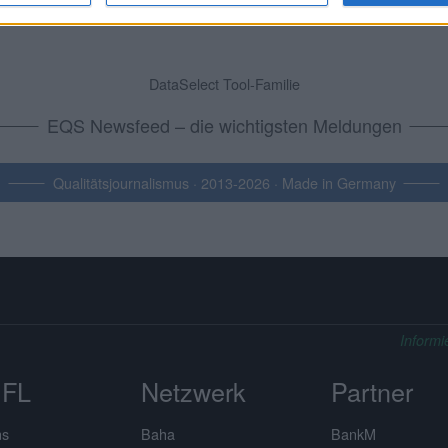
DataSelect Tool-Familie
EQS Newsfeed – die wichtigsten Meldungen
Qualitätsjournalismus · 2013-2026 · Made in Germany
Informi
FL
Netzwerk
Partner
ns
Baha
BankM